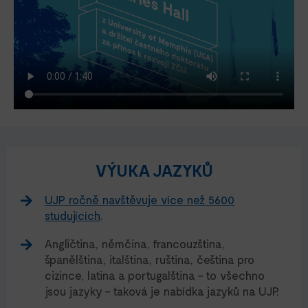
VÝUKA JAZYKŮ
UJP ročně navštěvuje více než 5600
studujících
.
Angličtina, němčina, francouzština,
španělština, italština, ruština, čeština pro
cizince, latina a portugalština – to všechno
jsou jazyky – taková je nabídka jazyků na UJP.