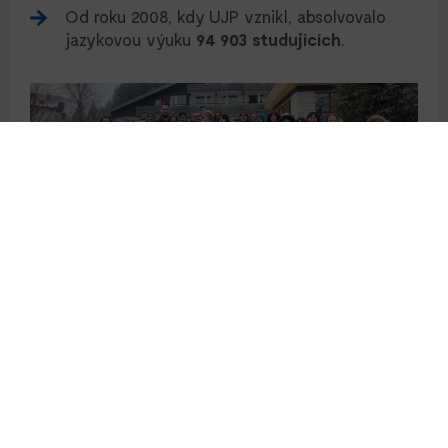
Od roku 2008, kdy UJP vznikl, absolvovalo
jazykovou výuku
94 903 studujících
.
VĚDĚLI JSTE, ŽE…
Mezinárodní letní jazyková škola, jež je
tradiční akcí ZČU, oslavila v roce 2019 své
30. výročí? V jubilejním roce kurzy