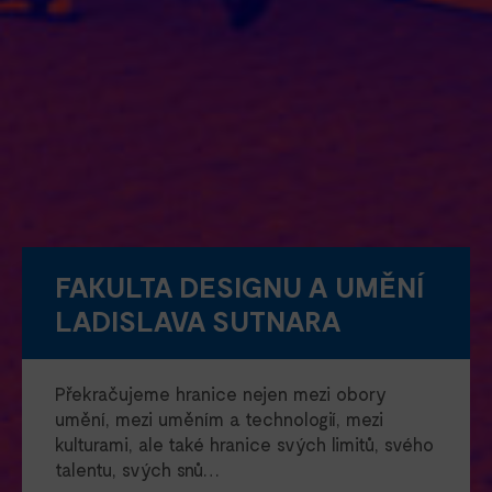
FAKULTA DESIGNU A UMĚNÍ
LADISLAVA SUTNARA
Překračujeme hranice nejen mezi obory
umění, mezi uměním a technologií, mezi
kulturami, ale také hranice svých limitů, svého
talentu, svých snů…