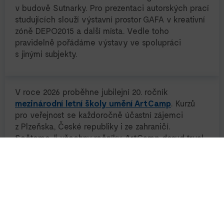
v budově Sutnarky. Pro prezentaci autorských prací
studujících slouží výstavní prostor GAFA v kreativní
zóně DEPO2015 a další místa. Vedle toho
pravidelně pořádáme výstavy ve spolupráci
s jinými subjekty.
V roce 2026 proběhne jubilejní 20. ročník
mezinárodní letní školy umění ArtCamp
. Kurzů
pro veřejnost se každoročně účastní zájemci
z Plzeňska, České republiky i ze zahraničí.
Sečteme-li všechny ročníky, ArtCamp dosud trval
58 týdnů
, nabídl
572 kurzů
a hostil
6148
účastníků
.
JAN DIENSTBIER