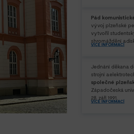
Pád komunistické
vývoj plzeňské pe
vytvořil students
shromáždění a dis
VÍCE INFORMACÍ
Jednání děkana do
strojní a elektrot
společné plzeňsk
Západočeská unive
28. září 1991.
VÍCE INFORMACÍ