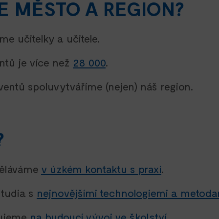
E MĚSTO A REGION?
e učitelky a učitele.
ntů je více než
28 000
.
ventů spoluvytváříme (nejen) náš region.
?
zděláváme
v úzkém kontaktu s praxí
.
studia s
nejnovějšími technologiemi a metoda
vujeme
na budoucí vývoj ve školství
.