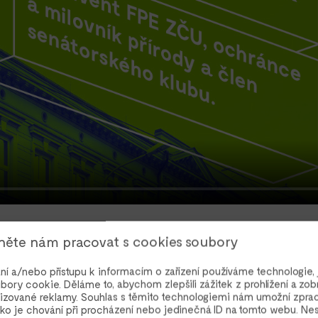
ěte nám pracovat s cookies soubory
ní a/nebo přístupu k informacím o zařízení používáme technologie, 
bory cookie. Děláme to, abychom zlepšili zážitek z prohlížení a zob
Pedagogická fakul
lizované reklamy. Souhlas s těmito technologiemi nám umožní zpra
pobočka již existu
ako je chování při procházení nebo jedinečná ID na tomto webu. Ne