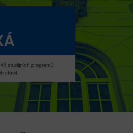
KÁ
45 studijních programů
 studií.