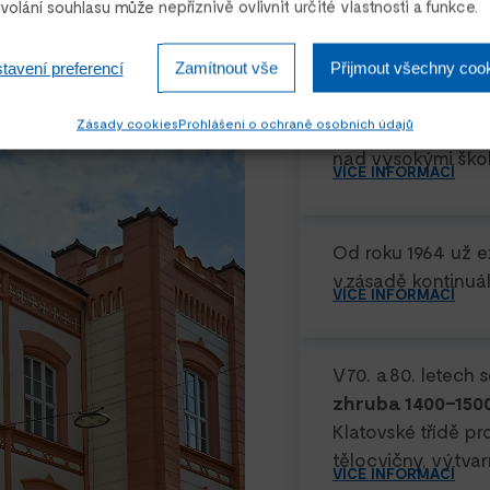
Karlovy v Praze.
olání souhlasu může nepříznivě ovlivnit určité vlastnosti a funkce.
VÍCE INFORMACÍ
tavení preferencí
Zamítnout vše
Přijmout všechny coo
Slibný rozvoj nové
Zásady cookies
Prohlášení o ochraně osobních údajů
komunistické vl
nad vysokými šk
VÍCE INFORMACÍ
Od roku 1964 už ex
v zásadě kontinuá
VÍCE INFORMACÍ
V 70. a 80. letech 
zhruba 1400–1500
Klatovské třídě p
tělocvičny, výtvarn
VÍCE INFORMACÍ