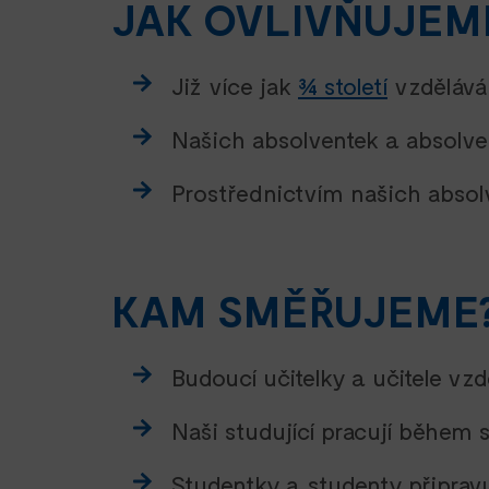
JAK OVLIVŇUJEM
Již více jak
3/4 století
vzdělávám
Našich absolventek a absolve
Prostřednictvím našich absol
KAM SMĚŘUJEME
Budoucí učitelky a učitele v
Naši studující pracují během 
Studentky a studenty připra