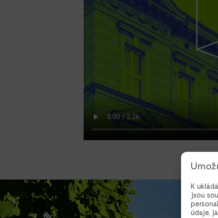
Umožn
K ukládá
jsou sou
persona
údaje, j