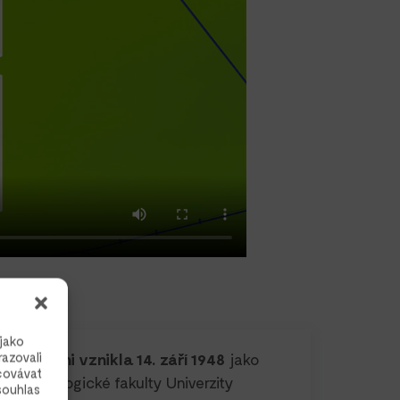
jako
razovali
ta v Plzni vznikla 14. září 1948
jako
covávat
jící Pedagogické fakulty Univerzity
souhlas