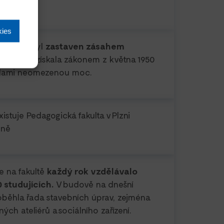
kies
 fakulty byl
zastaven zásahem
ády
, která získala zákonem z května 1950
olami neomezenou moc.
istuje Pedagogická fakulta v Plzni
lně
se na fakultě
každý rok vzdělávalo
 studujících.
V budově na dnešní
roběhla řada stavebních úprav, zejména
ých ateliérů a sociálního zařízení.