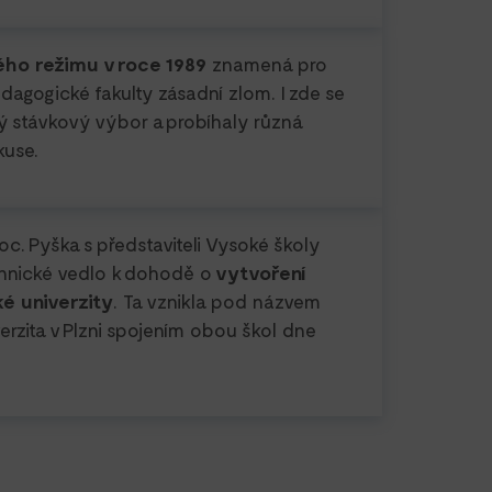
ho režimu v roce 1989
znamená pro
dagogické fakulty zásadní zlom. I zde se
ký stávkový výbor a probíhaly různá
kuse.
c. Pyška s představiteli Vysoké školy
echnické vedlo k dohodě o
vytvoření
é univerzity
. Ta vznikla pod názvem
rzita v Plzni spojením obou škol dne